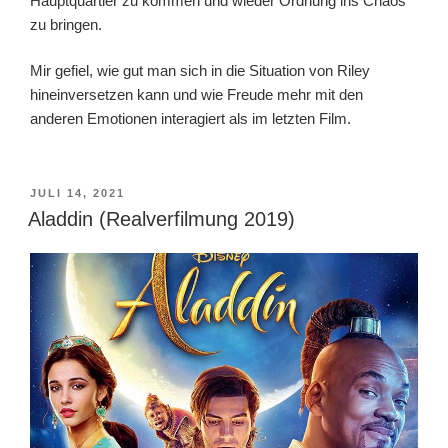
Hauptquartier zu kommen und wieder Ordnung ins Chaos
zu bringen.
Mir gefiel, wie gut man sich in die Situation von Riley
hineinversetzen kann und wie Freude mehr mit den
anderen Emotionen interagiert als im letzten Film.
VERÖFFENTLICHT
JULI 14, 2021
AM
Aladdin (Realverfilmung 2019)