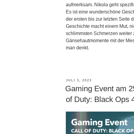
aufmerksam. Nikola geht spezifi
Es ist eine wunderschöne Gesch
der ersten bis zur letzten Seite 
Geschichte macht einem Mut, ni
schlimmsten Schmerzen weiter z
Gänsehautmomente mit der Messa
man denkt.
VERÖFFENTLICHT
JULI 3, 2023
AM
Gaming Event am 25.
of Duty: Black Ops