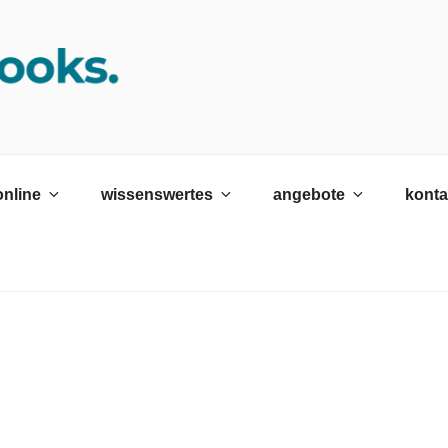
K SRH
ildungswerk neckargemünd Gmbh
online
wissenswertes
angebote
konta