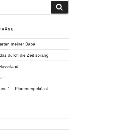
Suchen
ITRÄGE
Garten meiner Baba
as durch die Zeit sprang
Neverland
ur
Band 1 – Flammengeküsst