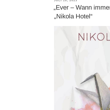
VERÖFFENTLICHT
JULI 10, 2023
AM
„Ever – Wann immer
„Nikola Hotel“