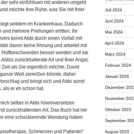
 der sehr einfühlsam mit anderen umgeht
 und möchte Ihre Ruhe, was Sie mit Ihrer
Juli 2024
Juni 2024
 liegt seitdem im Krankenhaus. Dadurch
on und mehrere Prellungen erlitten. Ihr
Mai 2024
vers kennt Abbi durch einen Vorfall mit
April 2024
 Abbi davon keine Ahnung und arbeitet mit
e Hüftbeschwerden besser werden und sie
März 2024
h Abbis zurückhaltende Art und Ihrer Angst,
Februar 2024
r Zeit als Sie eigentlich möchte. David
 ganze Welt zerreißen könnte, daher
Januar 2024
orschlag und bringt sich und Abbi somit
Dezember 202
 als er eh schon hat.
November 202
mich selber in Abbi hineinversetzen
Oktober 2023
und zurückhaltenden Art. Das Buch hat mir
mmer eine schockierende Wendung haben
September 20
ysiotherapie, Schmerzen und Patientin“
August 2023