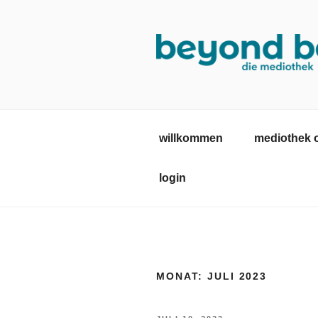
Zum
Inhalt
springen
MEDIOTHE
mediothek in der SRH Berufsb
willkommen
mediothek 
login
MONAT:
JULI 2023