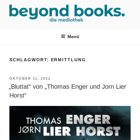
Zum
Inhalt
springen
MEDIOTHEK SRH
mediothek in der SRH Berufsbildungswerk neckargemünd Gmbh
Menü
SCHLAGWORT:
ERMITTLUNG
VERÖFFENTLICHT
OKTOBER 11, 2022
AM
„Bluttat“ von „Thomas Enger und Jorn Lier
Horst“