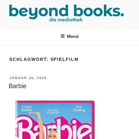
Zum
Inhalt
springen
MEDIOTHEK SRH
mediothek in der SRH Berufsbildungswerk neckargemünd Gmbh
Menü
SCHLAGWORT:
SPIELFILM
VERÖFFENTLICHT
JANUAR 26, 2026
AM
Barbie