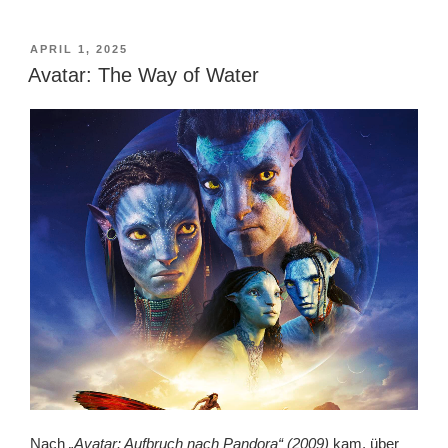
VERÖFFENTLICHT
APRIL 1, 2025
AM
Avatar: The Way of Water
Nach
„Avatar: Aufbruch nach Pandora“ (2009)
kam, über