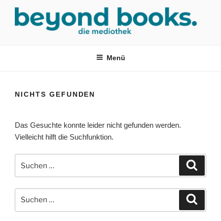
Zum
Inhalt
springen
MEDIOTHEK SRH
mediothek in der SRH Berufsbildungswerk neckargemünd Gmbh
Menü
NICHTS GEFUNDEN
Das Gesuchte konnte leider nicht gefunden werden.
Vielleicht hilft die Suchfunktion.
Suchen
Suche
nach:
Suchen
Suche
nach: