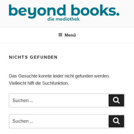
Zum
Inhalt
springen
MEDIOTHEK SRH
mediothek in der SRH Berufsbildungswerk neckargemünd Gmbh
Menü
NICHTS GEFUNDEN
Das Gesuchte konnte leider nicht gefunden werden.
Vielleicht hilft die Suchfunktion.
Suchen
Suche
nach:
Suchen
Suche
nach: