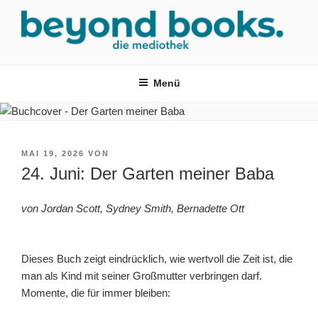
Zum
Inhalt
springen
MEDIOTHEK SRH
mediothek in der SRH Berufsbildungswerk neckargemünd Gmbh
Menü
VERÖFFENTLICHT
MAI 19, 2026
VON
AM
24. Juni: Der Garten meiner Baba
von Jordan Scott, Sydney Smith, Bernadette Ott
Dieses Buch zeigt eindrücklich, wie wertvoll die Zeit ist, die
man als Kind mit seiner Großmutter verbringen darf.
Momente, die für immer bleiben: