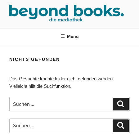
Zum
Inhalt
springen
MEDIOTHEK SRH
mediothek in der SRH Berufsbildungswerk neckargemünd Gmbh
Menü
NICHTS GEFUNDEN
Das Gesuchte konnte leider nicht gefunden werden.
Vielleicht hilft die Suchfunktion.
Suchen
Suche
nach:
Suchen
Suche
nach: