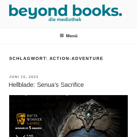
Zum
Inhalt
springen
MEDIOTHEK SRH
mediothek in der SRH Berufsbildungswerk neckargemünd Gmbh
Menü
SCHLAGWORT:
ACTION-ADVENTURE
VERÖFFENTLICHT
JUNI 15, 2023
AM
Hellblade: Senua’s Sacrifice