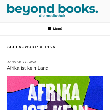
Zum
Inhalt
springen
MEDIOTHEK SRH
mediothek in der SRH Berufsbildungswerk neckargemünd Gmbh
Menü
SCHLAGWORT:
AFRIKA
VERÖFFENTLICHT
JANUAR 22, 2026
AM
Afrika ist kein Land