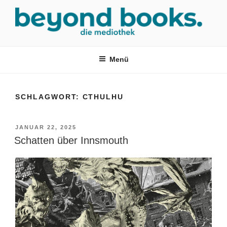
Zum
Inhalt
springen
MEDIOTHEK SRH
mediothek in der SRH Berufsbildungswerk neckargemünd Gmbh
Menü
SCHLAGWORT:
CTHULHU
VERÖFFENTLICHT
JANUAR 22, 2025
AM
Schatten über Innsmouth