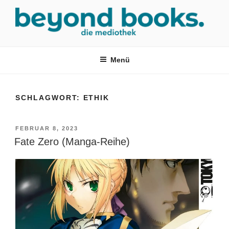
Zum
Inhalt
springen
MEDIOTHEK SRH
mediothek in der SRH Berufsbildungswerk neckargemünd Gmbh
Menü
SCHLAGWORT:
ETHIK
VERÖFFENTLICHT
FEBRUAR 8, 2023
AM
Fate Zero (Manga-Reihe)