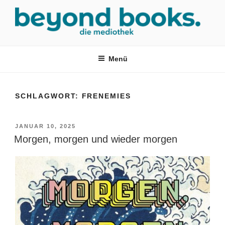
Zum
Inhalt
springen
MEDIOTHEK SRH
mediothek in der SRH Berufsbildungswerk neckargemünd Gmbh
Menü
SCHLAGWORT:
FRENEMIES
VERÖFFENTLICHT
JANUAR 10, 2025
AM
Morgen, morgen und wieder morgen