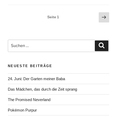
Seitennummerierung
Näch
Seite
1
Seite
der
Beiträge
Suchen
Suche
nach:
NEUESTE BEITRÄGE
24. Juni: Der Garten meiner Baba
Das Mädchen, das durch die Zeit sprang
The Promised Neverland
Pokémon Purpur