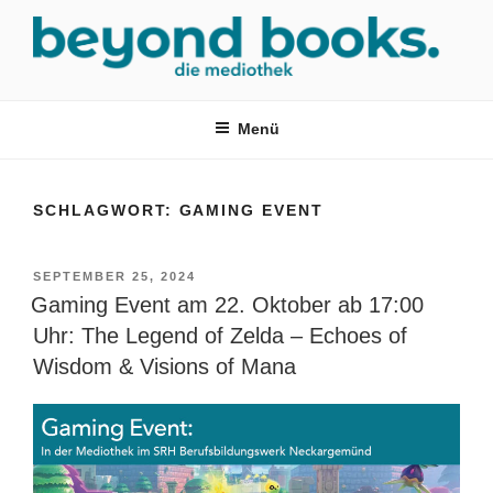
Zum
Inhalt
springen
MEDIOTHEK SRH
mediothek in der SRH Berufsbildungswerk neckargemünd Gmbh
Menü
SCHLAGWORT:
GAMING EVENT
VERÖFFENTLICHT
SEPTEMBER 25, 2024
AM
Gaming Event am 22. Oktober ab 17:00
Uhr: The Legend of Zelda – Echoes of
Wisdom & Visions of Mana