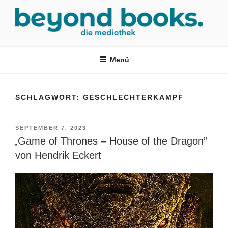
Zum
Inhalt
springen
MEDIOTHEK SRH
mediothek in der SRH Berufsbildungswerk neckargemünd Gmbh
Menü
SCHLAGWORT:
GESCHLECHTERKAMPF
VERÖFFENTLICHT
SEPTEMBER 7, 2023
AM
„Game of Thrones – House of the Dragon”
von Hendrik Eckert