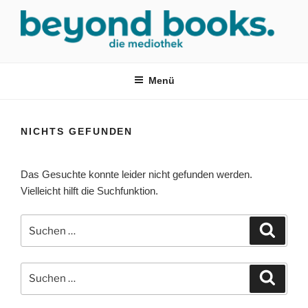
Zum
Inhalt
springen
MEDIOTHEK SRH
mediothek in der SRH Berufsbildungswerk neckargemünd Gmbh
Menü
NICHTS GEFUNDEN
Das Gesuchte konnte leider nicht gefunden werden.
Vielleicht hilft die Suchfunktion.
Suchen
Suche
nach:
Suchen
Suche
nach: