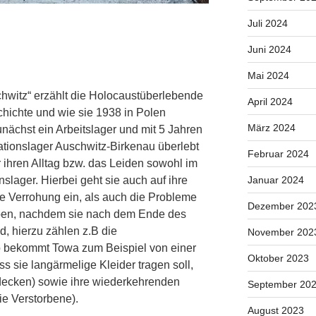
Juli 2024
Juni 2024
Mai 2024
hwitz“ erzählt die Holocaustüberlebende
April 2024
ichte und wie sie 1938 in Polen
März 2024
unächst ein Arbeitslager und mit 5 Jahren
ationslager Auschwitz-Birkenau überlebt
Februar 2024
r ihren Alltag bzw. das Leiden sowohl im
slager. Hierbei geht sie auch auf ihre
Januar 2024
Verrohung ein, als auch die Probleme
Dezember 202
aben, nachdem sie nach dem Ende des
d, hierzu zählen z.B die
November 202
o bekommt Towa zum Beispiel von einer
Oktober 2023
s sie langärmelige Kleider tragen soll,
decken) sowie ihre wiederkehrenden
September 20
ie Verstorbene).
August 2023