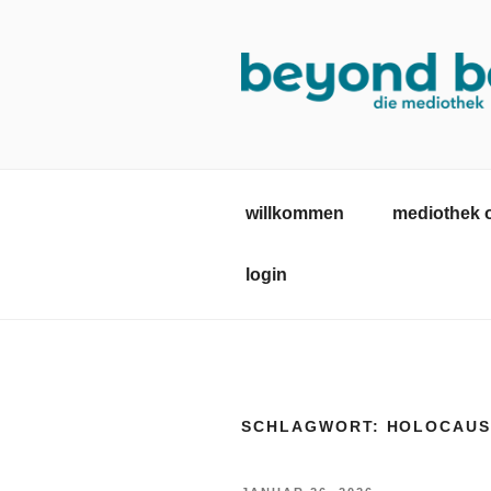
Zum
Inhalt
springen
MEDIOTHE
mediothek in der SRH Berufsb
willkommen
mediothek 
login
SCHLAGWORT:
HOLOCAUS