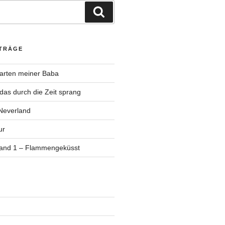
Suchen
ITRÄGE
Garten meiner Baba
as durch die Zeit sprang
Neverland
ur
Band 1 – Flammengeküsst