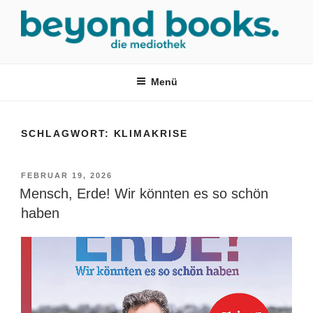
Zum
Inhalt
springen
MEDIOTHEK SRH
mediothek in der SRH Berufsbildungswerk neckargemünd Gmbh
Menü
SCHLAGWORT:
KLIMAKRISE
VERÖFFENTLICHT
FEBRUAR 19, 2026
AM
Mensch, Erde! Wir könnten es so schön
haben