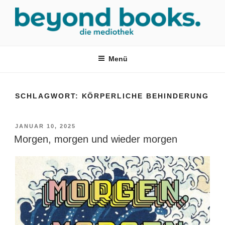
Zum
Inhalt
springen
MEDIOTHEK SRH
mediothek in der SRH Berufsbildungswerk neckargemünd Gmbh
Menü
SCHLAGWORT:
KÖRPERLICHE BEHINDERUNG
VERÖFFENTLICHT
JANUAR 10, 2025
AM
Morgen, morgen und wieder morgen