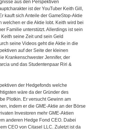
ignisse aus den Perspektiven
ptcharakter ist der YouTuber Keith Gill,
Er kauft sich Anteile der GameStop-Aktie
welchen er die Aktie lobt. Keith wird bei
 Familie unterstützt. Allerdings ist sein
Keith seine Zeit und sein Geld
ch seine Videos geht die Aktie in die
ektiven auf der Seite der kleinen
ie Krankenschwester Jennifer, der
rcia und das Studentenpaar Riri &
spektiven der Hedgefonds welche
htigsten wäre da der Gründer des
be Plotkin. Er versucht Gewinn am
en, indem er die GME-Aktie an der Börse
e privaten Investoren mehr GME-Aktien
 einem anderen Hedge Fond CEO. Dabei
 dem CEO von Citasel LLC. Zuletzt ist da