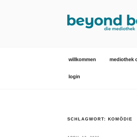
Zum
Inhalt
springen
MEDIOTHE
mediothek in der SRH Berufsb
willkommen
mediothek 
login
SCHLAGWORT:
KOMÖDIE