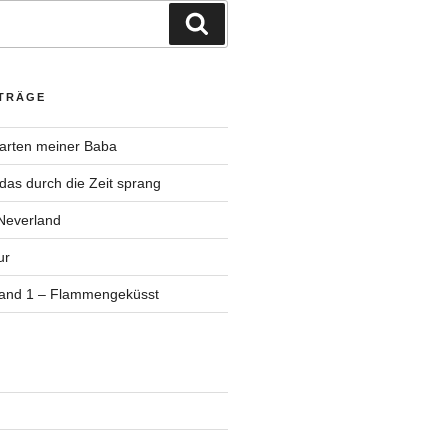
Suchen
ITRÄGE
Garten meiner Baba
as durch die Zeit sprang
Neverland
ur
Band 1 – Flammengeküsst