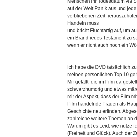
Menschen ihr Todesdatum via S
auf der Welt Panik aus und jede
verbliebenen Zeit herauszuholen
Handeln muss
und bricht Fluchtartig auf, um a
ein Brandneues Testament zu sch
wenn er nicht auch noch ein Wö
Ich habe die DVD tatsächlich z
meinen persönlichen Top 10 geh
Mir gefällt, die im Film dargestel
schwarzhumorig und etwas märch
mir der Aspekt, dass der Film mit
Film handelnde Frauen als Haup
Geschichte neu erfinden. Abgese
zahlreiche weitere Themen an d
Warum gibt es Leid, wie nutze i
(Freiheit und Glück). Auch der