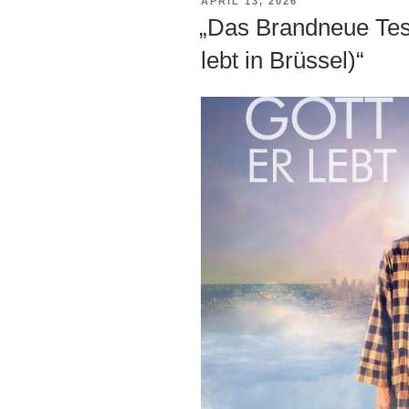
VERÖFFENTLICHT
APRIL 13, 2026
AM
„Das Brandneue Test
lebt in Brüssel)“