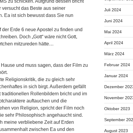
MS zu schicken. Aufgrund dessen bricht
r versucht das Beste aus seiner
Juli 2024
. Ea ist sich bewusst dass Sie nun
Juni 2024
uf der Erde 6 neue Apostel zu finden und
Mai 2024
reiben. Doch „Gott“ wäre nicht Gott,
April 2024
rtchen mitzureden hätte…
März 2024
Februar 2024
u Hause und muss sagen, dass der Film zu
ört.
Januar 2024
lte Religionskritik, die zu gleich sehr
enhaftes in sich birgt. Außerdem gefällt
Dezember 202
 traditionellen Rollenbildern bricht und im
November 202
tcharaktere auftauchen und die
hen von Religion, spricht der Film noch
Oktober 2023
ie sehr Philosophisch angehaucht sind.
September 20
ch meine verbliebene Zeit auf Erden
 Zusammenhalt zwischen Ea und den
August 2023