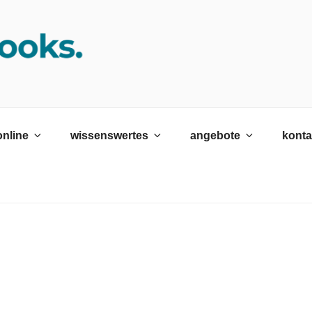
K SRH
ildungswerk neckargemünd Gmbh
online
wissenswertes
angebote
konta