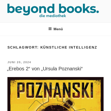
Zum
Inhalt
springen
MEDIOTHEK SRH
mediothek in der SRH Berufsbildungswerk neckargemünd Gmbh
Menü
SCHLAGWORT:
KÜNSTLICHE INTELLIGENZ
VERÖFFENTLICHT
JUNI 20, 2024
AM
„Erebos 2“ von „Ursula Poznanski“