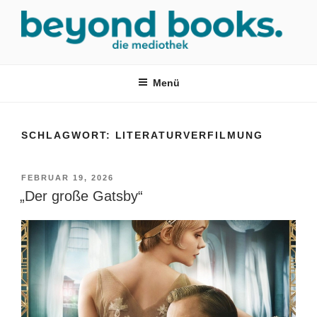
Zum
Inhalt
springen
MEDIOTHEK SRH
mediothek in der SRH Berufsbildungswerk neckargemünd Gmbh
Menü
SCHLAGWORT:
LITERATURVERFILMUNG
VERÖFFENTLICHT
FEBRUAR 19, 2026
AM
„Der große Gatsby“