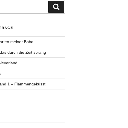
Suchen
ITRÄGE
Garten meiner Baba
as durch die Zeit sprang
Neverland
ur
Band 1 – Flammengeküsst