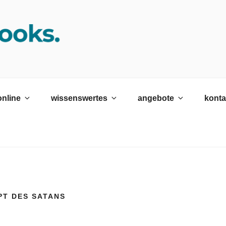
K SRH
ildungswerk neckargemünd Gmbh
online
wissenswertes
angebote
konta
PT DES SATANS