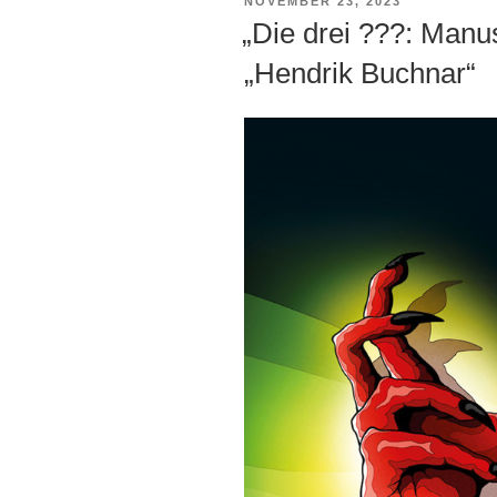
VERÖFFENTLICHT
NOVEMBER 23, 2023
AM
„Die drei ???: Manu
„Hendrik Buchnar“