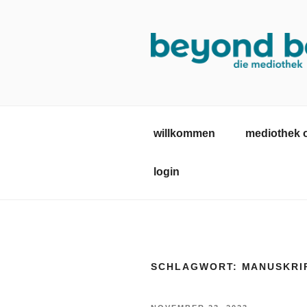
Zum
Inhalt
springen
MEDIOTHE
mediothek in der SRH Berufsb
willkommen
mediothek 
login
SCHLAGWORT:
MANUSKRI