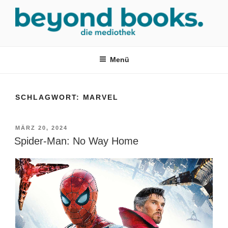
Zum
Inhalt
springen
MEDIOTHEK SRH
mediothek in der SRH Berufsbildungswerk neckargemünd Gmbh
Menü
SCHLAGWORT:
MARVEL
VERÖFFENTLICHT
MÄRZ 20, 2024
AM
Spider-Man: No Way Home