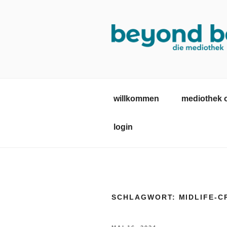
Zum
Inhalt
springen
MEDIOTHE
mediothek in der SRH Berufsb
willkommen
mediothek 
login
SCHLAGWORT:
MIDLIFE-C