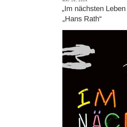
VERÖFFENTLICHT
MAI 16, 2024
AM
„Im nächsten Leben 
„Hans Rath“