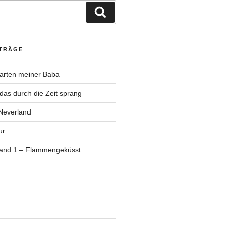
Suchen
ITRÄGE
Garten meiner Baba
as durch die Zeit sprang
Neverland
ur
Band 1 – Flammengeküsst