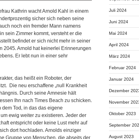
Juli 2024
efrau Kathrin wacht Arnold Kahl in einem
undertprozentig sicher sich neben seine
Juni 2024
n auch noch ein fremder Mann namens
 in sein Zimmer kommt, versteht er die
Mai 2024
tellt befindet er sich nicht mehr in seiner
April 2024
 2045. Arnold hat keinerlei Erinnerungen
ebens. Er lebt nun in einer sehr
März 2024
Februar 2024
rakter, das heißt ein Roboter, der
Januar 2024
zt. Die neu erschaffene „null Krankheit
Dezember 202
rhängnis. Durch seine Amnesie hält
messen Ihn nach Times Beach zu schicken.
November 202
 dem Tod, in das das eigene
Oktober 2023
m ewig weiter zu existieren. Jeder der
haft entspricht oder keine Lust mehr auf
September 20
 sich dort hochladen. Arnolds einziger
August 2023
ne Gruppe von Menschen, die abseits der