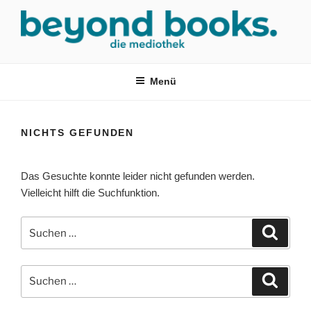
Zum
Inhalt
springen
MEDIOTHEK SRH
mediothek in der SRH Berufsbildungswerk neckargemünd Gmbh
Menü
NICHTS GEFUNDEN
Das Gesuchte konnte leider nicht gefunden werden.
Vielleicht hilft die Suchfunktion.
Suchen
Suche
nach:
Suchen
Suche
nach: