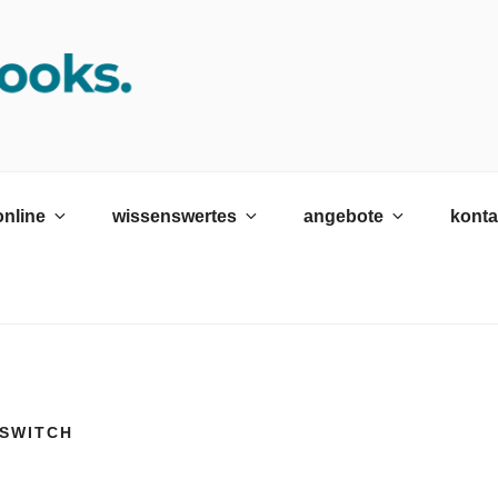
K SRH
ildungswerk neckargemünd Gmbh
online
wissenswertes
angebote
konta
 SWITCH