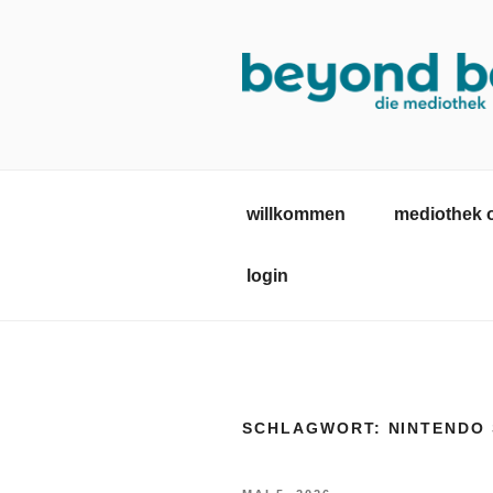
Zum
Inhalt
springen
MEDIOTHE
mediothek in der SRH Berufsb
willkommen
mediothek 
login
SCHLAGWORT:
NINTENDO