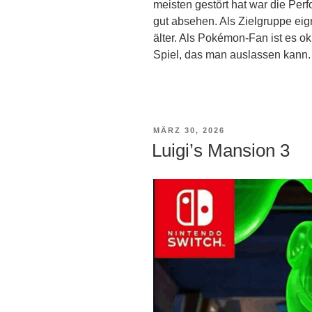
meisten gestört hat war die Pe
gut absehen. Als Zielgruppe eign
älter. Als Pokémon-Fan ist es o
Spiel, das man auslassen kann.
VERÖFFENTLICHT
MÄRZ 30, 2026
AM
Luigi’s Mansion 3