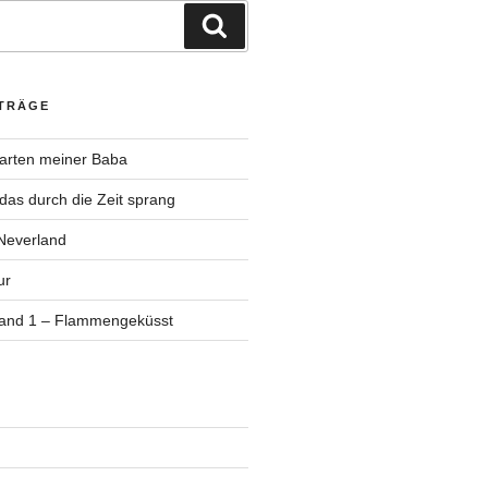
Suchen
ITRÄGE
Garten meiner Baba
as durch die Zeit sprang
Neverland
ur
Band 1 – Flammengeküsst