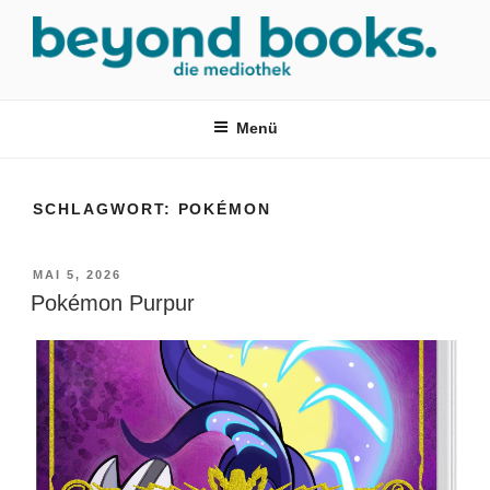
Zum
Inhalt
springen
MEDIOTHEK SRH
mediothek in der SRH Berufsbildungswerk neckargemünd Gmbh
Menü
SCHLAGWORT:
POKÉMON
VERÖFFENTLICHT
MAI 5, 2026
AM
Pokémon Purpur