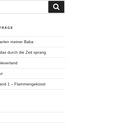
Suchen
ITRÄGE
Garten meiner Baba
as durch die Zeit sprang
Neverland
ur
Band 1 – Flammengeküsst