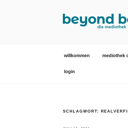
Zum
Inhalt
springen
MEDIOTHE
mediothek in der SRH Berufsb
willkommen
mediothek 
login
SCHLAGWORT:
REALVERF