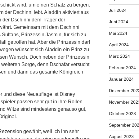
schickt wird, um einen Schatz zu bergen.
Juli 2024
 der Dschinni lebt. Aladdin aktiviert aus
der Dschinni dem Träger der
Juni 2024
ährt. Gemeinsam mit dem Dschinni
Mai 2024
 Sultans, Prinzessin Jasmin, für sich zu
ll getroffen hat. Aber die Prinzessin darf
April 2024
swegen wünscht sich Aladdin ein Prinz zu
März 2024
diesen Wunsch. Doch neben der Prinzessin
r weiteren Sorge, denn Dschafar versucht
Februar 2024
ßen und dann das gesamte Königreich
Januar 2024
Dezember 202
ker und diese Neuauflage ist Disney
pieler passen sehr gut in ihre Rollen
November 202
und Witze sind mindestens genauso gut,
Oktober 2023
riginal.
September 20
Rezension gewählt, weil ich ihn sehr
August 2023
empfehlen kann, der eine wundervolle und