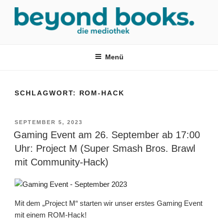
Zum
Inhalt
springen
MEDIOTHEK SRH
mediothek in der SRH Berufsbildungswerk neckargemünd Gmbh
Menü
SCHLAGWORT:
ROM-HACK
VERÖFFENTLICHT
SEPTEMBER 5, 2023
AM
Gaming Event am 26. September ab 17:00
Uhr: Project M (Super Smash Bros. Brawl
mit Community-Hack)
Mit dem „Project M“ starten wir unser erstes Gaming Event
mit einem ROM-Hack!