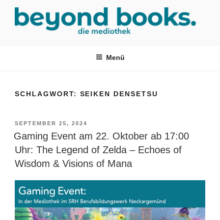
Zum
Inhalt
springen
MEDIOTHEK SRH
mediothek in der SRH Berufsbildungswerk neckargemünd Gmbh
Menü
SCHLAGWORT:
SEIKEN DENSETSU
VERÖFFENTLICHT
SEPTEMBER 25, 2024
AM
Gaming Event am 22. Oktober ab 17:00
Uhr: The Legend of Zelda – Echoes of
Wisdom & Visions of Mana