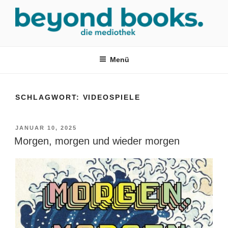
Zum
Inhalt
springen
MEDIOTHEK SRH
mediothek in der SRH Berufsbildungswerk neckargemünd Gmbh
Menü
SCHLAGWORT:
VIDEOSPIELE
VERÖFFENTLICHT
JANUAR 10, 2025
AM
Morgen, morgen und wieder morgen