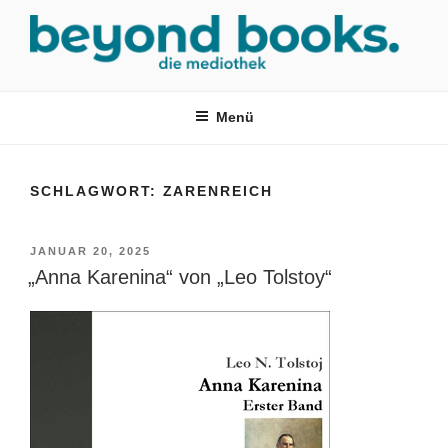
Zum
Inhalt
springen
MEDIOTHEK SRH
mediothek in der SRH Berufsbildungswerk neckargemünd Gmbh
Menü
SCHLAGWORT:
ZARENREICH
VERÖFFENTLICHT
JANUAR 20, 2025
AM
„Anna Karenina“ von „Leo Tolstoy“