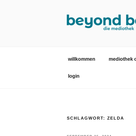
Zum
Inhalt
springen
MEDIOTHE
mediothek in der SRH Berufsb
willkommen
mediothek 
login
SCHLAGWORT:
ZELDA