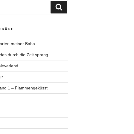
Suchen
ITRÄGE
Garten meiner Baba
as durch die Zeit sprang
Neverland
ur
Band 1 – Flammengeküsst