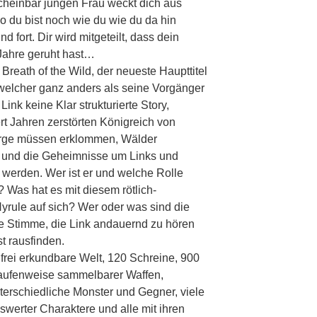
cheinbar jungen Frau weckt dich aus
o du bist noch wie du wie du da hin
d fort. Dir wird mitgeteilt, dass dein
Jahre geruht hast…
Breath of the Wild, der neueste Haupttitel
welcher ganz anders als seine Vorgänger
Link keine Klar strukturierte Story,
t Jahren zerstörten Königreich von
Berge müssen erklommen, Wälder
t und die Geheimnisse um Links und
 werden. Wer ist er und welche Rolle
? Was hat es mit diesem rötlich-
rule auf sich? Wer oder was sind die
e Stimme, die Link andauernd zu hören
t rausfinden.
frei erkundbare Welt, 120 Schreine, 900
Haufenweise sammelbarer Waffen,
erschiedliche Monster und Gegner, viele
nswerter Charaktere und alle mit ihren