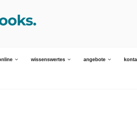
K SRH
ildungswerk neckargemünd Gmbh
online
wissenswertes
angebote
konta