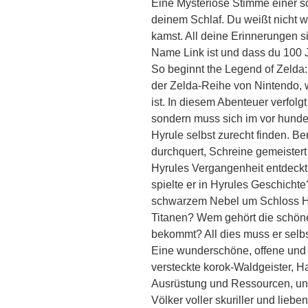
Eine Mysteriöse Stimme einer s
deinem Schlaf. Du weißt nicht w
kamst. All deine Erinnerungen sin
Name Link ist und dass du 100 
So beginnt the Legend of Zelda: 
der Zelda-Reihe von Nintendo, 
ist. In diesem Abenteuer verfolgt 
sondern muss sich im vor hunder
Hyrule selbst zurecht finden. 
durchquert, Schreine gemeister
Hyrules Vergangenheit entdeckt
spielte er in Hyrules Geschichte
schwarzem Nebel um Schloss Hy
Titanen? Wem gehört die schön
bekommt? All dies muss er selbs
Eine wunderschöne, offene und 
versteckte korok-Waldgeister, 
Ausrüstung und Ressourcen, unt
Völker voller skuriller und liebe