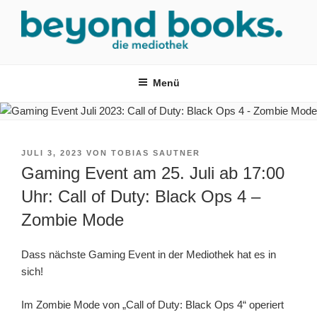
Zum
Inhalt
springen
MEDIOTHEK SRH
mediothek in der SRH Berufsbildungswerk neckargemünd Gmbh
Menü
VERÖFFENTLICHT
JULI 3, 2023
VON
TOBIAS SAUTNER
AM
Gaming Event am 25. Juli ab 17:00
Uhr: Call of Duty: Black Ops 4 –
Zombie Mode
Dass nächste Gaming Event in der Mediothek hat es in
sich!
Im Zombie Mode von „Call of Duty: Black Ops 4“ operiert