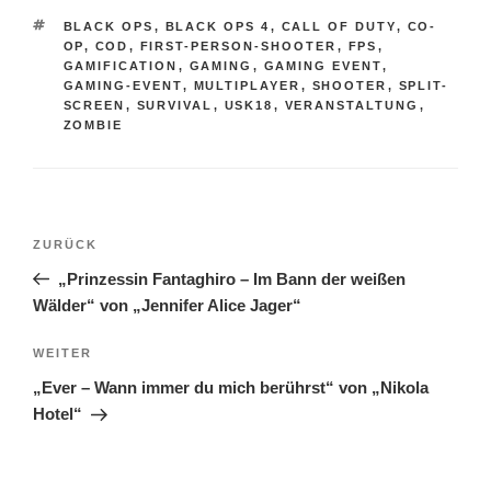
SCHLAGWÖRTER
BLACK OPS
,
BLACK OPS 4
,
CALL OF DUTY
,
CO-
OP
,
COD
,
FIRST-PERSON-SHOOTER
,
FPS
,
GAMIFICATION
,
GAMING
,
GAMING EVENT
,
GAMING-EVENT
,
MULTIPLAYER
,
SHOOTER
,
SPLIT-
SCREEN
,
SURVIVAL
,
USK18
,
VERANSTALTUNG
,
ZOMBIE
Beitragsnavigation
Vorheriger
ZURÜCK
Beitrag
„Prinzessin Fantaghiro – Im Bann der weißen
Wälder“ von „Jennifer Alice Jager“
Nächster
WEITER
Beitrag
„Ever – Wann immer du mich berührst“ von „Nikola
Hotel“