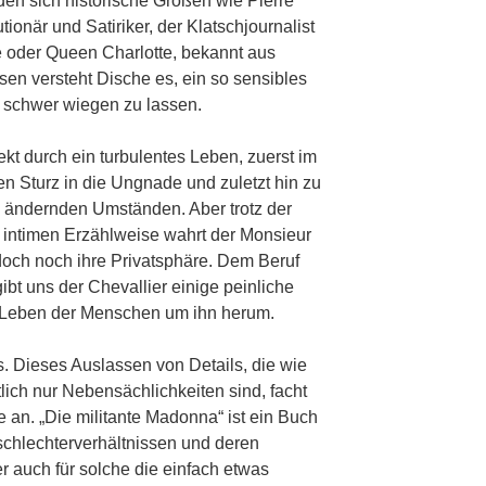
en sich historische Größen wie Pierre
onär und Satiriker, der Klatschjournalist
oder Queen Charlotte, bekannt aus
sen versteht Dische es, ein so sensibles
 schwer wiegen zu lassen.
ekt durch ein turbulentes Leben, zuerst im
en Sturz in die Ungnade und zuletzt hin zu
 ändernden Umständen. Aber trotz der
n intimen Erzählweise wahrt der Monsieur
ch noch ihre Privatsphäre. Dem Beruf
bt uns der Chevallier einige peinliche
ie Leben der Menschen um ihn herum.
es. Dieses Auslassen von Details, die wie
tlich nur Nebensächlichkeiten sind, facht
an. „Die militante Madonna“ ist ein Buch
schlechterverhältnissen und deren
er auch für solche die einfach etwas