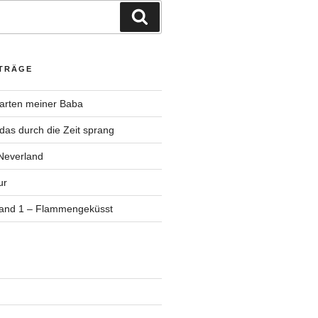
Suchen
ITRÄGE
Garten meiner Baba
as durch die Zeit sprang
Neverland
ur
Band 1 – Flammengeküsst