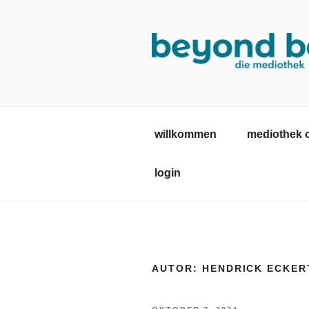
Zum
Inhalt
springen
MEDIOTHE
mediothek in der SRH Berufsb
willkommen
mediothek 
login
AUTOR:
HENDRICK ECKER