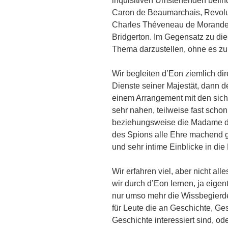
inquisitiven Umstehenden befind
Caron de Beaumarchais, Revoluti
Charles Théveneau de Morande 
Bridgerton. Im Gegensatz zu die
Thema darzustellen, ohne es zu
Wir begleiten d’Eon ziemlich dir
Dienste seiner Majestät, dann d
einem Arrangement mit den sich
sehr nahen, teilweise fast scho
beziehungsweise die Madame do
des Spions alle Ehre machend gi
und sehr intime Einblicke in d
Wir erfahren viel, aber nicht all
wir durch d’Eon lernen, ja eigen
nur umso mehr die Wissbegierde 
für Leute die an Geschichte, Ge
Geschichte interessiert sind, od