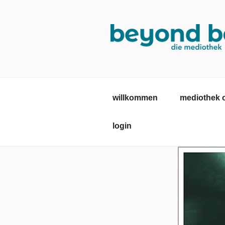
Zum
Inhalt
springen
MEDIOTHE
mediothek in der SRH Berufsb
willkommen
mediothek 
login