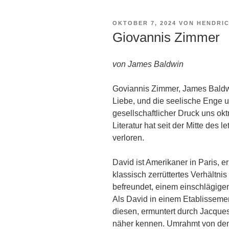
VERÖFFENTLICHT
OKTOBER 7, 2024
VON
HENDRI
AM
Giovannis Zimmer
von James Baldwin
Goviannis Zimmer, James Baldw
Liebe, und die seelische Enge
gesellschaftlicher Druck uns ok
Literatur hat seit der Mitte des 
verloren.
David ist Amerikaner in Paris, 
klassisch zerrüttertes Verhältni
befreundet, einem einschlägigen 
Als David in einem Etablissement
diesen, ermuntert durch Jacques
näher kennen. Umrahmt von den