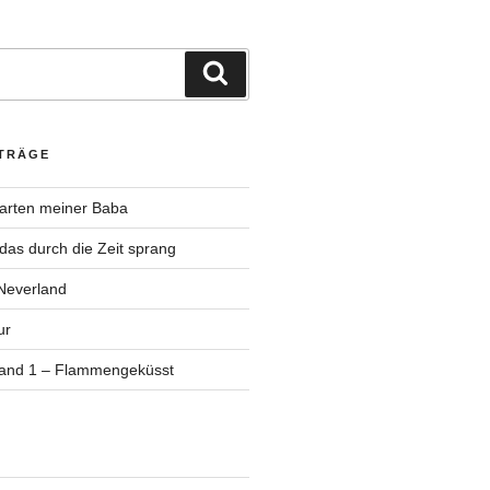
Suchen
ITRÄGE
Garten meiner Baba
as durch die Zeit sprang
Neverland
ur
Band 1 – Flammengeküsst