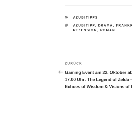
KATEGORIEN
AZUBITIPPS
SCHLAGWÖRTER
AZUBITIPP
,
DRAMA
,
FRANK
REZENSION
,
ROMAN
Beitragsnavigation
Vorheriger
ZURÜCK
Beitrag
Gaming Event am 22. Oktober a
17:00 Uhr: The Legend of Zelda 
Echoes of Wisdom & Visions of