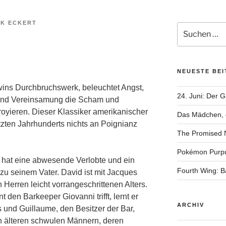
CK ECKERT
Suchen
nach:
NEUESTE BE
ins Durchbruchswerk, beleuchtet Angst,
24. Juni: Der 
 und Vereinsamung die Scham und
troyieren. Dieser Klassiker amerikanischer
Das Mädchen, d
letzten Jahrhunderts nichts an Poignianz
The Promised 
Pokémon Purp
er hat eine abwesende Verlobte und ein
Fourth Wing: 
s zu seinem Vater. David ist mit Jacques
Herren leicht vorrangeschrittenen Alters.
 den Barkeeper Giovanni trifft, lernt er
ARCHIV
 und Guillaume, den Besitzer der Bar,
 älteren schwulen Männern, deren