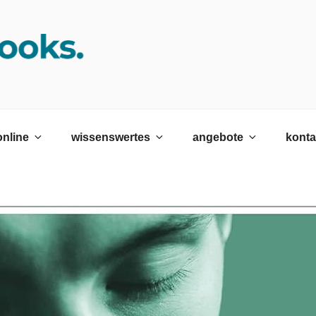
K SRH
ildungswerk neckargemünd Gmbh
online
wissenswertes
angebote
konta