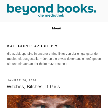
Zum
Inhalt
springen
MEDIOTHEK SRH
mediothek in der SRH Berufsbildungswerk neckargemünd Gmbh
Menü
KATEGORIE:
AZUBITIPPS
die azubitipps sind in unserer vitrine links von der eingangstür der
mediothek ausgestellt. möchten sie etwas davon ausleihen? geben
sie uns einfach an der theke kurz bescheid.
VERÖFFENTLICHT
JANUAR 26, 2026
AM
Witches, Bitches, It-Girls