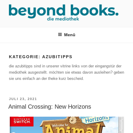
Zum
Inhalt
springen
MEDIOTHEK SRH
mediothek in der SRH Berufsbildungswerk neckargemünd Gmbh
Menü
KATEGORIE:
AZUBITIPPS
die azubitipps sind in unserer vitrine links von der eingangstür der
mediothek ausgestellt. möchten sie etwas davon ausleihen? geben
sie uns einfach an der theke kurz bescheid.
VERÖFFENTLICHT
JULI 23, 2021
AM
Animal Crossing: New Horizons