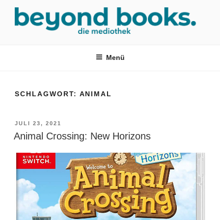
Zum
Inhalt
springen
MEDIOTHEK SRH
mediothek in der SRH Berufsbildungswerk neckargemünd Gmbh
Menü
SCHLAGWORT:
ANIMAL
VERÖFFENTLICHT
JULI 23, 2021
AM
Animal Crossing: New Horizons