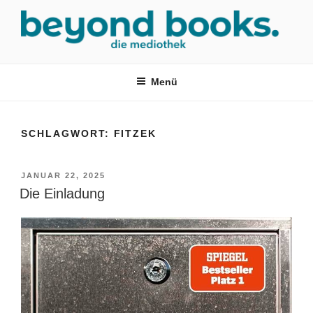
Zum
Inhalt
springen
MEDIOTHEK SRH
mediothek in der SRH Berufsbildungswerk neckargemünd Gmbh
Menü
SCHLAGWORT:
FITZEK
VERÖFFENTLICHT
JANUAR 22, 2025
AM
Die Einladung