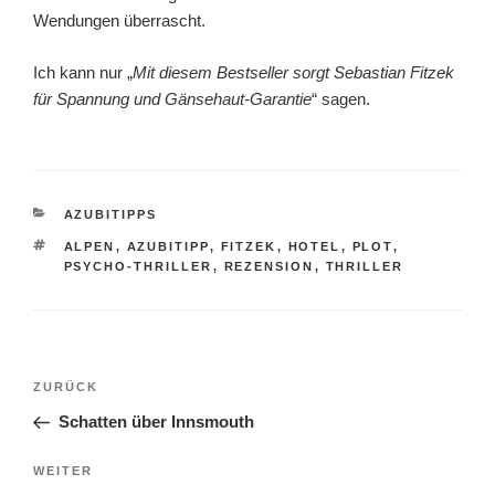
Wendungen überrascht.
Ich kann nur „
Mit diesem Bestseller sorgt Sebastian Fitzek
für Spannung und Gänsehaut-Garantie
“ sagen.
KATEGORIEN
AZUBITIPPS
SCHLAGWÖRTER
ALPEN
,
AZUBITIPP
,
FITZEK
,
HOTEL
,
PLOT
,
PSYCHO-THRILLER
,
REZENSION
,
THRILLER
Beitragsnavigation
Vorheriger
ZURÜCK
Beitrag
Schatten über Innsmouth
Nächster
WEITER