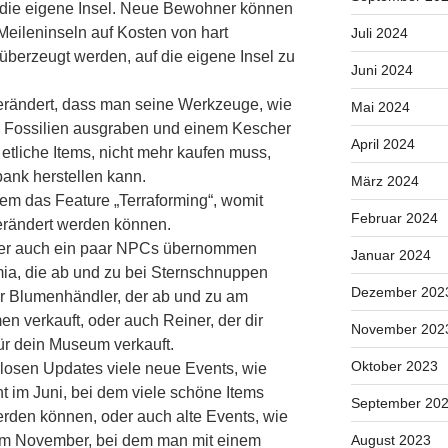
 die eigene Insel. Neue Bewohner können
Meileninseln auf Kosten von hart
Juli 2024
überzeugt werden, auf die eigene Insel zu
Juni 2024
erändert, dass man seine Werkzeuge, wie
Mai 2024
m Fossilien ausgraben und einem Kescher
April 2024
etliche Items, nicht mehr kaufen muss,
ank herstellen kann.
März 2024
em das Feature „Terraforming“, womit
Februar 2024
erändert werden können.
sher auch ein paar NPCs übernommen
Januar 2024
ia, die ab und zu bei Sternschnuppen
Dezember 202
er Blumenhändler, der ab und zu am
 verkauft, oder auch Reiner, der dir
November 202
ür dein Museum verkauft.
Oktober 2023
losen Updates viele neue Events, wie
 im Juni, bei dem viele schöne Items
September 20
rden können, oder auch alte Events, wie
im November, bei dem man mit einem
August 2023