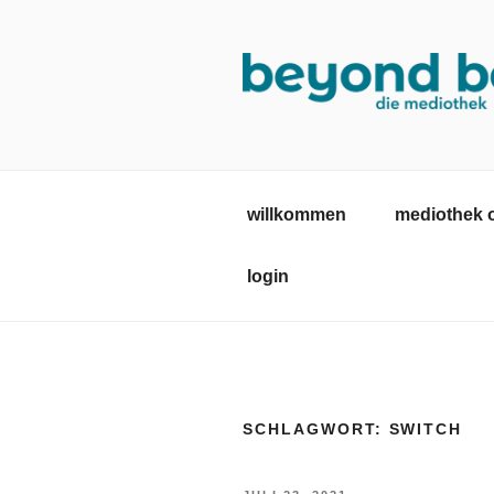
Zum
Inhalt
springen
MEDIOTHE
mediothek in der SRH Berufsb
willkommen
mediothek 
login
SCHLAGWORT:
SWITCH