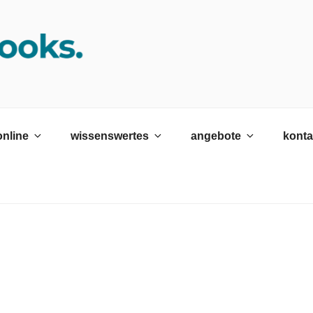
K SRH
ildungswerk neckargemünd Gmbh
online
wissenswertes
angebote
konta