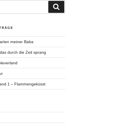
Suchen
ITRÄGE
Garten meiner Baba
as durch die Zeit sprang
Neverland
ur
Band 1 – Flammengeküsst