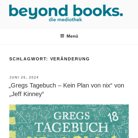
Zum
Inhalt
springen
MEDIOTHEK SRH
mediothek in der SRH Berufsbildungswerk neckargemünd Gmbh
Menü
SCHLAGWORT:
VERÄNDERUNG
VERÖFFENTLICHT
JUNI 26, 2024
AM
„Gregs Tagebuch – Kein Plan von nix“ von
„Jeff Kinney“