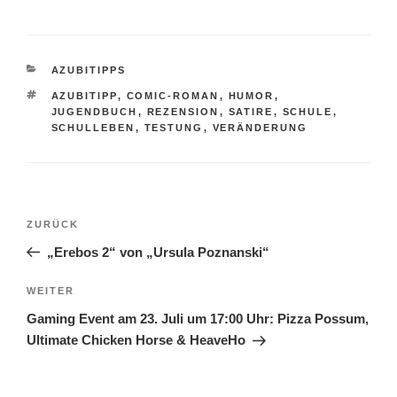
KATEGORIEN
AZUBITIPPS
SCHLAGWÖRTER
AZUBITIPP
,
COMIC-ROMAN
,
HUMOR
,
JUGENDBUCH
,
REZENSION
,
SATIRE
,
SCHULE
,
SCHULLEBEN
,
TESTUNG
,
VERÄNDERUNG
Beitragsnavigation
Vorheriger
ZURÜCK
Beitrag
„Erebos 2“ von „Ursula Poznanski“
Nächster
WEITER
Beitrag
Gaming Event am 23. Juli um 17:00 Uhr: Pizza Possum,
Ultimate Chicken Horse & HeaveHo