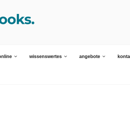
K SRH
ildungswerk neckargemünd Gmbh
online
wissenswertes
angebote
konta