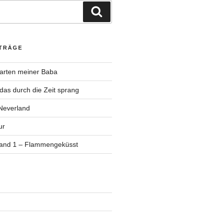
Suchen
ITRÄGE
Garten meiner Baba
as durch die Zeit sprang
Neverland
ur
Band 1 – Flammengeküsst