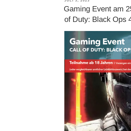
VERÖFFENTLICHT
JULI 3, 2023
AM
Gaming Event am 25.
of Duty: Black Ops