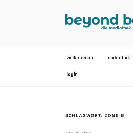
Zum
Inhalt
springen
MEDIOTHE
mediothek in der SRH Berufsb
willkommen
mediothek 
login
SCHLAGWORT:
ZOMBIE