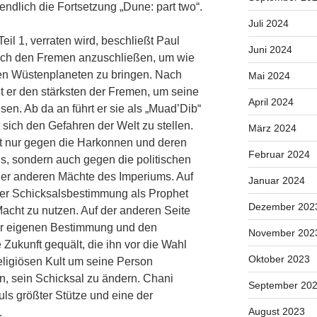
endlich die Fortsetzung „Dune: part two“.
Juli 2024
eil 1, verraten wird, beschließt Paul
Juni 2024
sich den Fremen anzuschließen, um wie
den Wüstenplaneten zu bringen. Nach
Mai 2024
 er den stärksten der Fremen, um seine
April 2024
sen. Ab da an führt er sie als „Muad’Dib“
 sich den Gefahren der Welt zu stellen.
März 2024
ht nur gegen die Harkonnen und deren
Februar 2024
s, sondern auch gegen die politischen
 der anderen Mächte des Imperiums. Auf
Januar 2024
iner Schicksalsbestimmung als Prophet
Dezember 202
Macht zu nutzen. Auf der anderen Seite
er eigenen Bestimmung und den
November 202
 Zukunft gequält, die ihn vor die Wahl
Oktober 2023
religiösen Kult um seine Person
n, sein Schicksal zu ändern. Chani
September 20
uls größter Stütze und eine der
August 2023
.