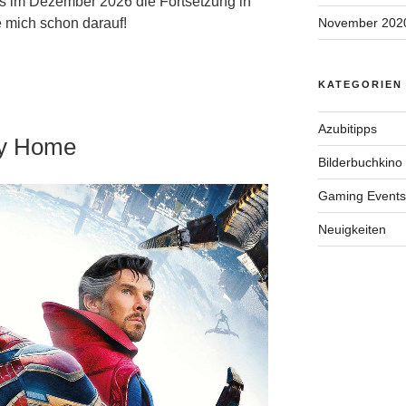
ss im Dezember 2026 die Fortsetzung in
e mich schon darauf!
November 202
KATEGORIEN
Azubitipps
ay Home
Bilderbuchkino
Gaming Events
Neuigkeiten