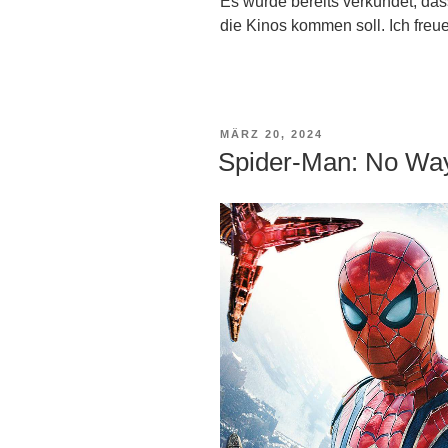
Es wurde bereits verkündet, da
die Kinos kommen soll. Ich freu
VERÖFFENTLICHT
MÄRZ 20, 2024
AM
Spider-Man: No W