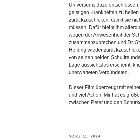
Universums dazu entschlossen, 
geistigen Krankheiten zu heilen
zurückzuschicken, damit sie nic
müssen. Dafür bleibt ihm allerdi
wegen der Anwesenheit der Schu
zusammenzubrechen und Dr. Str
Heilung wieder zurückzuschick
von seinen beiden Schulfreunden
Lage aussichtslos erscheint, kri
unerwarteten Verbündeten.
Dieser Film überzeugt mit sei
und viel Action. Mir hat es groß
zwischen Peter und den Schurke
VERÖFFENTLICHT
MÄRZ 11, 2024