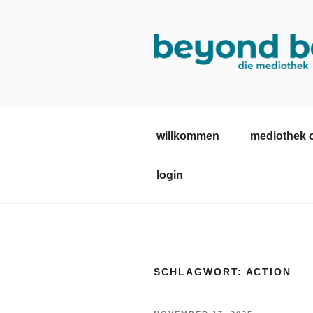
Zum
Inhalt
springen
MEDIOTHE
mediothek in der SRH Berufsb
willkommen
mediothek 
login
SCHLAGWORT:
ACTION