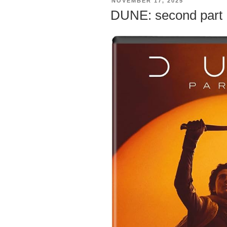
VERÖFFENTLICHT
NOVEMBER 17, 2025
AM
DUNE: second part