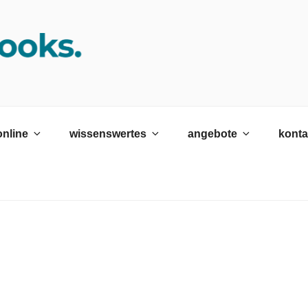
K SRH
ildungswerk neckargemünd Gmbh
online
wissenswertes
angebote
konta