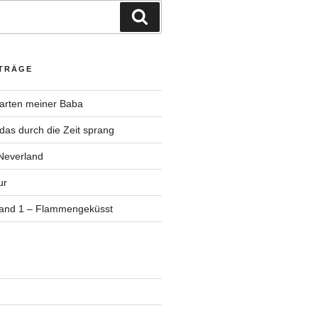
Suchen
ITRÄGE
Garten meiner Baba
as durch die Zeit sprang
Neverland
ur
Band 1 – Flammengeküsst