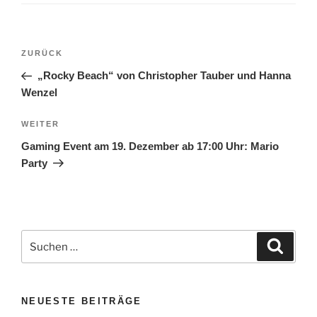
Beitragsnavigation
Vorheriger
ZURÜCK
Beitrag
„Rocky Beach“ von Christopher Tauber und Hanna
Wenzel
Nächster
WEITER
Beitrag
Gaming Event am 19. Dezember ab 17:00 Uhr: Mario
Party
Suchen
Suche
nach:
NEUESTE BEITRÄGE