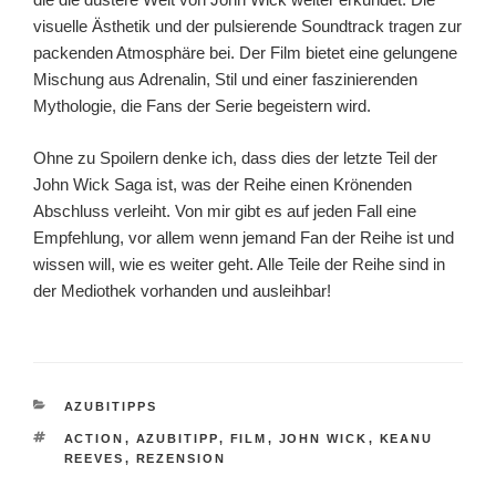
visuelle Ästhetik und der pulsierende Soundtrack tragen zur
packenden Atmosphäre bei. Der Film bietet eine gelungene
Mischung aus Adrenalin, Stil und einer faszinierenden
Mythologie, die Fans der Serie begeistern wird.
Ohne zu Spoilern denke ich, dass dies der letzte Teil der
John Wick Saga ist, was der Reihe einen Krönenden
Abschluss verleiht. Von mir gibt es auf jeden Fall eine
Empfehlung, vor allem wenn jemand Fan der Reihe ist und
wissen will, wie es weiter geht. Alle Teile der Reihe sind in
der Mediothek vorhanden und ausleihbar!
KATEGORIEN
AZUBITIPPS
SCHLAGWÖRTER
ACTION
,
AZUBITIPP
,
FILM
,
JOHN WICK
,
KEANU
REEVES
,
REZENSION