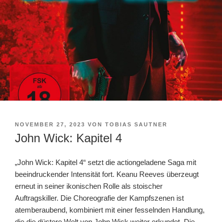
VERÖFFENTLICHT
NOVEMBER 27, 2023
VON
TOBIAS SAUTNER
AM
John Wick: Kapitel 4
„John Wick: Kapitel 4“ setzt die actiongeladene Saga mit
beeindruckender Intensität fort. Keanu Reeves überzeugt
erneut in seiner ikonischen Rolle als stoischer
Auftragskiller. Die Choreografie der Kampfszenen ist
atemberaubend, kombiniert mit einer fesselnden Handlung,
die die düstere Welt von John Wick weiter erkundet. Die