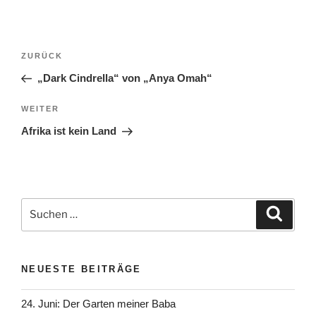
Beitragsnavigation
Vorheriger
ZURÜCK
Beitrag
„Dark Cindrella“ von „Anya Omah“
Nächster
WEITER
Beitrag
Afrika ist kein Land
Suchen
Suche
nach:
NEUESTE BEITRÄGE
24. Juni: Der Garten meiner Baba