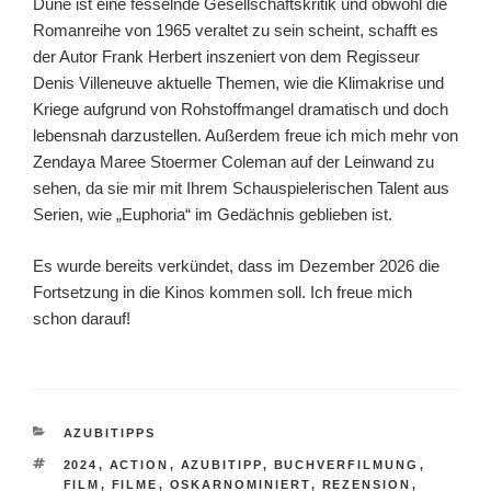
Dune ist eine fesselnde Gesellschaftskritik und obwohl die
Romanreihe von 1965 veraltet zu sein scheint, schafft es
der Autor Frank Herbert inszeniert von dem Regisseur
Denis Villeneuve aktuelle Themen, wie die Klimakrise und
Kriege aufgrund von Rohstoffmangel dramatisch und doch
lebensnah darzustellen. Außerdem freue ich mich mehr von
Zendaya Maree Stoermer Coleman auf der Leinwand zu
sehen, da sie mir mit Ihrem Schauspielerischen Talent aus
Serien, wie „Euphoria“ im Gedächnis geblieben ist.
Es wurde bereits verkündet, dass im Dezember 2026 die
Fortsetzung in die Kinos kommen soll. Ich freue mich
schon darauf!
KATEGORIEN
AZUBITIPPS
SCHLAGWÖRTER
2024
,
ACTION
,
AZUBITIPP
,
BUCHVERFILMUNG
,
FILM
,
FILME
,
OSKARNOMINIERT
,
REZENSION
,