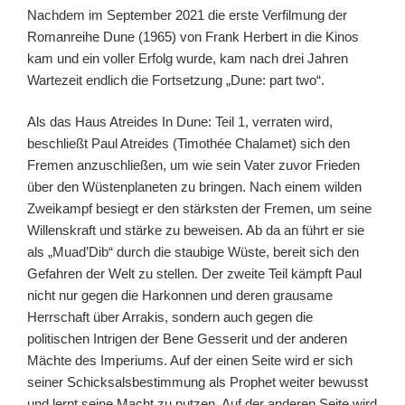
Nachdem im September 2021 die erste Verfilmung der
Romanreihe Dune (1965) von Frank Herbert in die Kinos
kam und ein voller Erfolg wurde, kam nach drei Jahren
Wartezeit endlich die Fortsetzung „Dune: part two“.
Als das Haus Atreides In Dune: Teil 1, verraten wird,
beschließt Paul Atreides (Timothée Chalamet) sich den
Fremen anzuschließen, um wie sein Vater zuvor Frieden
über den Wüstenplaneten zu bringen. Nach einem wilden
Zweikampf besiegt er den stärksten der Fremen, um seine
Willenskraft und stärke zu beweisen. Ab da an führt er sie
als „Muad’Dib“ durch die staubige Wüste, bereit sich den
Gefahren der Welt zu stellen. Der zweite Teil kämpft Paul
nicht nur gegen die Harkonnen und deren grausame
Herrschaft über Arrakis, sondern auch gegen die
politischen Intrigen der Bene Gesserit und der anderen
Mächte des Imperiums. Auf der einen Seite wird er sich
seiner Schicksalsbestimmung als Prophet weiter bewusst
und lernt seine Macht zu nutzen. Auf der anderen Seite wird