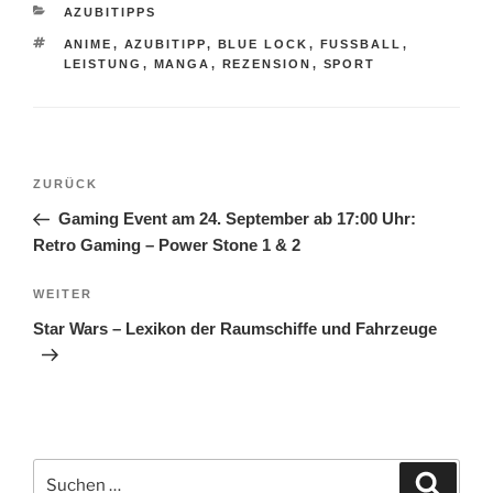
KATEGORIEN
AZUBITIPPS
SCHLAGWÖRTER
ANIME
,
AZUBITIPP
,
BLUE LOCK
,
FUSSBALL
,
LEISTUNG
,
MANGA
,
REZENSION
,
SPORT
Beitragsnavigation
Vorheriger
ZURÜCK
Beitrag
Gaming Event am 24. September ab 17:00 Uhr:
Retro Gaming – Power Stone 1 & 2
Nächster
WEITER
Beitrag
Star Wars – Lexikon der Raumschiffe und Fahrzeuge
Suchen
Suche